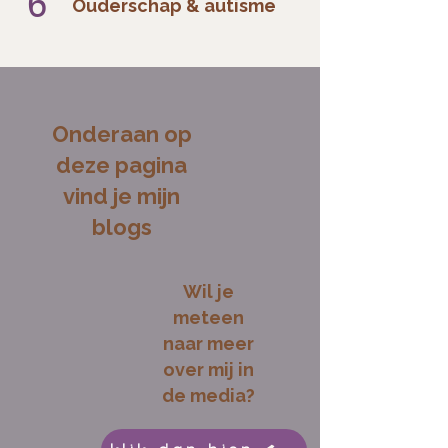
6
Ouderschap & autisme
Onderaan op
deze pagina
vind je mijn
blogs
Wil je
meteen
naar meer
over mij in
de media?