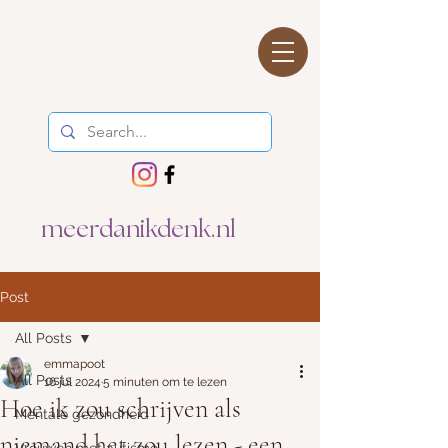
meerdanikdenk.nl
Post
All Posts
emmapoot
All Posts
16 jul 2024
5 minuten om te lezen
Hoe ik zou schrijven als
Mentale gezondheid
niemand het zou lezen - een