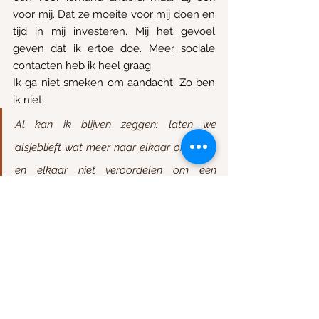
voor mij. Dat ze moeite voor mij doen en 
tijd in mij investeren. Mij het gevoel 
geven dat ik ertoe doe. Meer sociale 
contacten heb ik heel graag.
Ik ga niet smeken om aandacht. Zo ben 
ik niet. 
Al kan ik blijven zeggen: laten we 
alsjeblieft wat meer naar elkaar omkijken 
en elkaar niet veroordelen om een 
persoonlijk gevoel
.
Geen “ja, maar je hebt toch sociale 
contacten?” of “ja, maar het gaat nu toch 
al beter?” Daar help je mij of een ander 
niet mee. Dingen kunnen naast elkaar 
bestaan. Ik wil me begrepen, gehoord en 
gezien voelen, en dat wil een ander ook. 