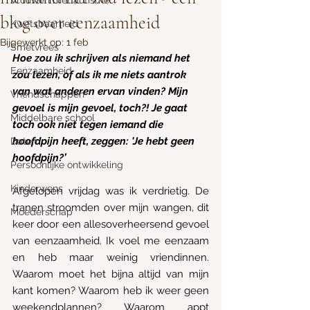
Vrouwen met autisme
blog over eenzaamheid
Kwetsbaarheid
Bijgewerkt op:
1 feb
Smetvrees
Hoe zou ik schrijven als niemand het 
Eenzaamheid
zou lezen, of als ik me niets aantrok 
van wat anderen ervan vinden? Mijn 
Vriendschappen
gevoel is mijn gevoel, toch?! Je gaat 
Middelbare school
toch ook niet tegen iemand die 
hoofdpijn heeft, zeggen: 'Je hebt geen 
Daten
hoofdpijn?’
Persoonlijke ontwikkeling
Kinderwens
Afgelopen vrijdag was ik verdrietig. De 
tranen stroomden over mijn wangen, dit 
Moederschap
keer door een allesoverheersend gevoel 
van eenzaamheid. Ik voel me eenzaam 
en heb maar weinig vriendinnen. 
Waarom moet het bijna altijd van mijn 
kant komen? Waarom heb ik weer geen 
weekendplannen? Waarom appt 