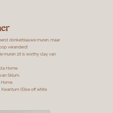
er
eerst donkerblauwe muren, maar
 hoop veranderd!
de muren zit is worthy clay van
Esta Home.
 van Sklum.
ra Home.
n Kwantum (Elise off white