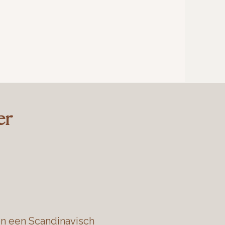
er
n een Scandinavisch