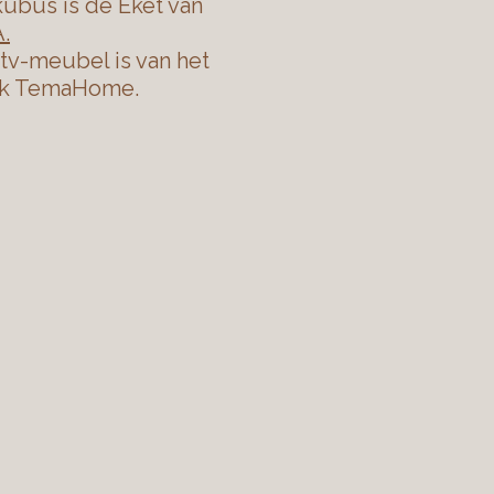
ubus is de Eket van
.
tv-meubel is van het
k TemaHome.