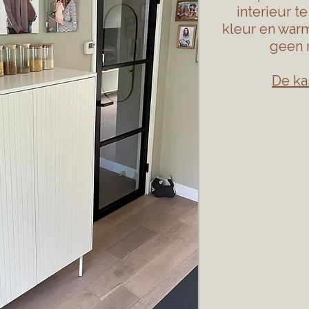
interieur t
kleur en warmt
geen m
De kas