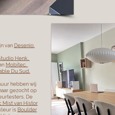
jn van
Desenio.
Studio Henk.
van
Mobitec.
able Du Sud.
uur hebben wij
naar gezocht op
eurtesters. De
c Mist van Histor
leur is
Boulder