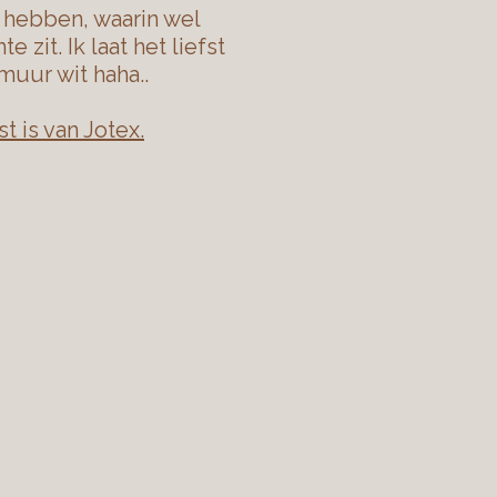
e hebben, waarin wel
e zit. Ik laat het liefst
uur wit haha..
t is van Jotex.