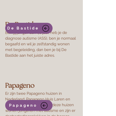
De Bastide
De Bastide
Ben jij jonger dan 40 jaar, heb je de
diagnose autisme (ASS), ben je normaal
begaafd en wil je zelfstandig wonen
met begeleiding, dan ben je bij De
Bastide aan het juiste adres.
Papageno
​Er zijn twee Papageno huizen in
Nederland: Papageno Huis Laren en
Papageno Huis Fryslân. In deze huizen
Papageno
wonen jongeren met autisme en zijn er