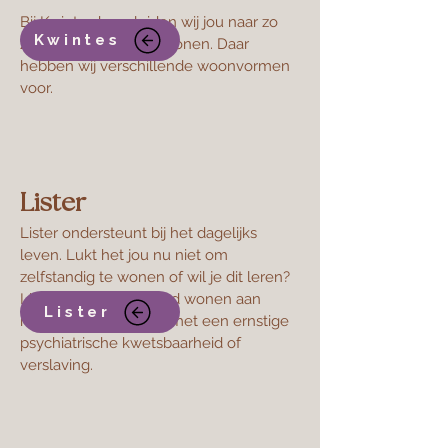
Bij Kwintes begeleiden wij jou naar zo
Kwintes
zelfstandig mogelijk wonen. Daar
hebben wij verschillende woonvormen
voor.
Lister
Lister ondersteunt bij het dagelijks
leven. Lukt het jou nu niet om
zelfstandig te wonen of wil je dit leren?
Lister biedt beschermd wonen aan
Lister
mensen vanaf 18 jaar met een ernstige
psychiatrische kwetsbaarheid of
verslaving.