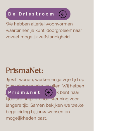
De Driestroom
De Driestroom
We hebben allerlei woonvormen
waarbinnen je kunt ‘doorgroeien’ naar
zoveel mogelijk zelfstandigheid.
PrismaNet:
​Jij wilt wonen, werken en je vrije tijd op
jouw eigen manier invullen. Wij helpen
je daarbij. Of je nu op zoek bent naar
Prismanet
tijdelijke hulp of ondersteuning voor
langere tijd. Samen bekijken we welke
begeleiding bij jouw wensen en
mogelijkheden past.