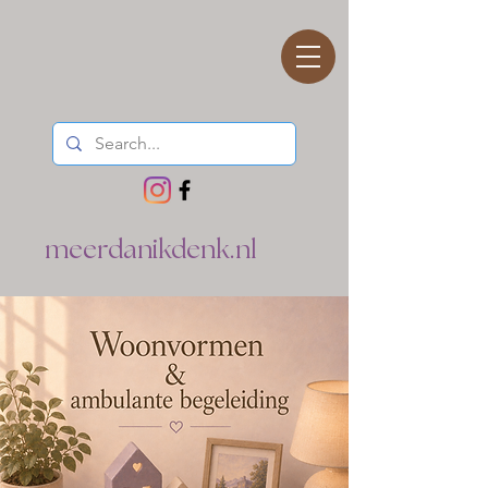
meerdanikdenk.nl