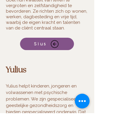
doel hun kwaliteit van leven te
vergroten en zelfstandigheid te
bevorderen. Ze richten zich op wonen,
werken, dagbesteding en vrije tijd,
waarbij de eigen kracht en talenten
van de cliënt centraal staan.
Sius
Yulius
Yulius helpt kinderen, jongeren en
volwassenen met ­psychische
problemen. We zijn gespecialiseerd in­
geestelijke gezondheidszorg en
bieden gespecialiseerd onderwijs. Dat
doen we op meerdere plekken in de­
regio's Rijnmond en Zuid-Holland Zuid.
We doen het ­niet alleen: samen met