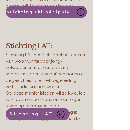
bieden individuele begeleiding en
Stichting Philadelphiazorg
ondersteuning op maat.
Stichting LAT:
Stichting LAT heeft als doel het creëren
van woonruimte voor jong-
volwassenen met een autisme
spectrum stoornis, vanaf een normale
begaafdheid, die met begeleiding
zelfstandig kunnen wonen.
Op deze manier bieden wij ze kwaliteit
van leven en een kans om een eigen
leven op te bouwen in de
maatschappij. Een eigen woning is
Stichting LAT
daarbij een belangrijke voorwaarde.