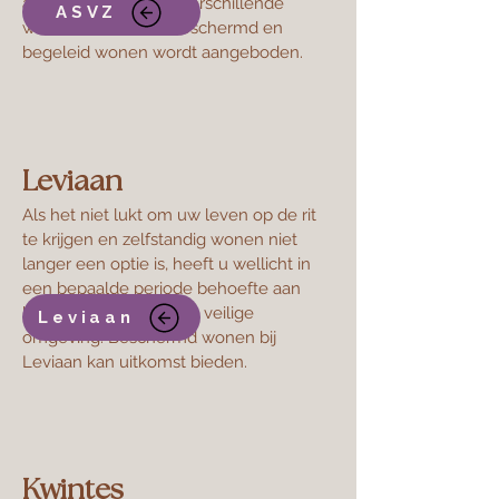
autisme. Ze hebben verschillende
ASVZ
woonlocaties waar beschermd en
begeleid wonen wordt aangeboden.
Leviaan
Als het niet lukt om uw leven op de rit
te krijgen en zelfstandig wonen niet
langer een optie is, heeft u wellicht in
een bepaalde periode behoefte aan
begeleiding vanuit een veilige
Leviaan
omgeving. Beschermd wonen bij
Leviaan kan uitkomst bieden.
Kwintes