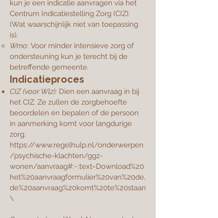
kun je een indicatie aanvragen via het
Centrum Indicatiestelling Zorg (CIZ).
(Wat waarschijnlijk niet van toepassing
is).
Wmo:
Voor minder intensieve zorg of
ondersteuning kun je terecht bij de
betreffende gemeente.
Indicatieproces
CIZ (voor Wlz):
Dien een aanvraag in bij
het CIZ. Ze zullen de zorgbehoefte
beoordelen en bepalen of de persoon
in aanmerking komt voor langdurige
zorg.
https://www.regelhulp.nl/onderwerpen
/psychische-klachten/ggz-
wonen/aanvraag#:~:text=Download%20
het%20aanvraagformulier%20van%20de,
de%20aanvraag%20komt%20te%20staan
\