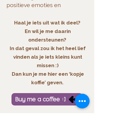
positieve emoties en
ervaringen in het leven.
-
Brené Brown
Haal je iets uit wat ik deel?
En wil je me daarin
Naar podcastpagina
ondersteunen?
In dat geval zou ik het heel lief
vinden als je iets kleins kunt
missen :)
Dan kun je me hier een ‘kopje
koffie’ geven.
Buy me a coffee :)