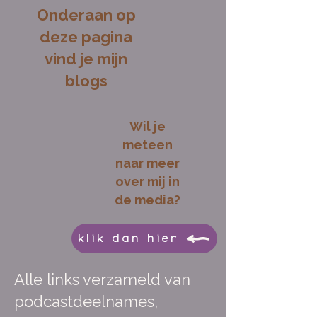
Onderaan op
deze pagina
vind je mijn
blogs
Wil je
meteen
naar meer
over mij in
de media?
klik dan hier
Alle links verzameld van
podcastdeelnames,