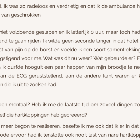
. Ik was zo radeloos en verdrietig en dat ik de ambulance he
g van geschrokken.
iet voldoende geslapen en ik letterlijk 0 uur, maar toch ha
d te gaan rijden. Ik wilde geen seconde langer in dat hotel bl
ast van pijn op de borst en voelde ik een soort samentrekkin
gstigend voor me. Wat was dit nu weer? Wat gebeurde er? Et
 ik durfde hooguit een paar happen van mijn broodje te ne
van de ECG geruststellend, aan de andere kant waren er ke
 die ik uit te zoeken had.
toch mentaal? Heb ik me de laatste tijd om zoveel dingen z
 zelf die hartkloppingen heb gecreëerd?
meer begon te realiseren, besefte ik me ook dat ik er in dat
ode ervoor had ik tenslotte ook nooit last van nare hartklop