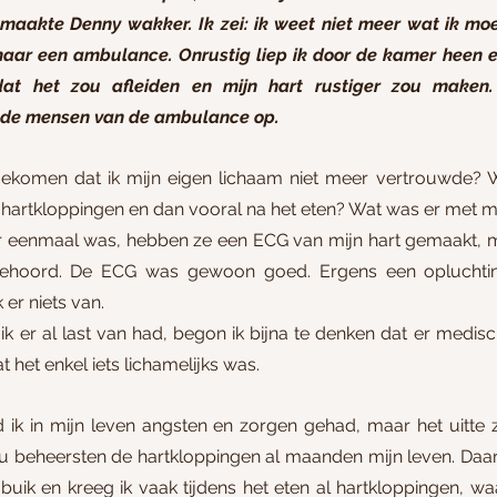
maakte Denny wakker. Ik zei: ik weet niet meer wat ik moe
maar een ambulance. Onrustig liep ik door de kamer heen en
at het zou afleiden en mijn hart rustiger zou maken.
de mensen van de ambulance op. 
ekomen dat ik mijn eigen lichaam niet meer vertrouwde? W
hartkloppingen en dan vooral na het eten? Wat was er met 
eenmaal was, hebben ze een ECG van mijn hart gemaakt, mij
gehoord. De ECG was gewoon goed. Ergens een opluchtin
er niets van. 
k er al last van had, begon ik bijna te denken dat er medisch 
t het enkel iets lichamelijks was.
d ik in mijn leven angsten en zorgen gehad, maar het uitte z
nu beheersten de hartkloppingen al maanden mijn leven. Daarn
uik en kreeg ik vaak tijdens het eten al hartkloppingen, waa