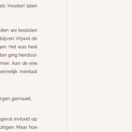
b ‘moeten’ laten 
dden we besloten 
ijven. Vrijwel de 
gen. Het was heel 
en ging hierdoor 
men. Aan de ene 
nnelijk mentaal 
orgen gemaakt, 
 geval invloed op 
pingen. Maar hoe 