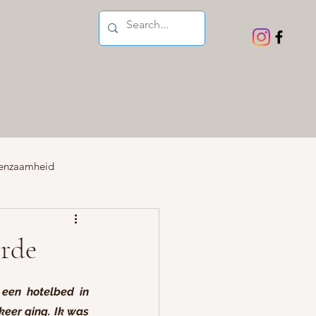
enzaamheid
Moederschap
erde
en hotelbed in 
keer ging. Ik was 