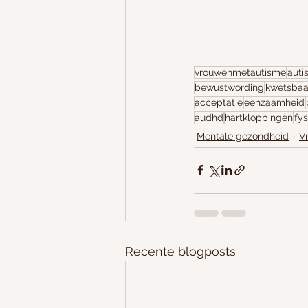
vrouwenmetautisme
auti
bewustwording
kwetsbaa
acceptatie
eenzaamheid
audhd
hartkloppingen
fys
Mentale gezondheid
V
Recente blogposts