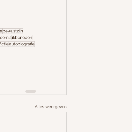
e
bewustzijn
oornis
ikbenopen
ictie
autobiografie
Alles weergeven