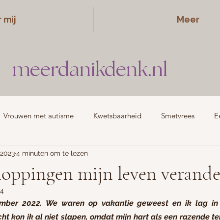
 mij
Meer
meerdanikdenk.nl
Vrouwen met autisme
Kwetsbaarheid
Smetvrees
E
 2023
4 minuten om te lezen
school
Daten
Persoonlijke ontwikkeling
Kinderwens
loppingen mijn leven verand
24
mber 2022. We waren op vakantie geweest en ik lag in e
ht kon ik al niet slapen, omdat mijn hart als een razende te