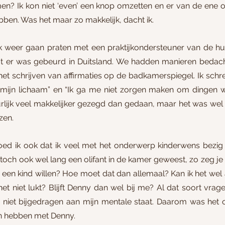
omen? Ik kon niet ‘even’ een knop omzetten en er van de ene 
ben. Was het maar zo makkelijk, dacht ik.
weer gaan praten met een praktijkondersteuner van de huisa
t er was gebeurd in Duitsland. We hadden manieren bedacht
et schrijven van affirmaties op de badkamerspiegel. Ik schre
 mijn lichaam” en “Ik ga me niet zorgen maken om dingen w
urlijk veel makkelijker gezegd dan gedaan, maar het was wel 
zen.
ed ik ook dat ik veel met het onderwerp kinderwens bezig 
toch ook wel lang een olifant in de kamer geweest, zo zeg je d
et een kind willen? Hoe moet dat dan allemaal? Kan ik het wel a
het niet lukt? Blijft Denny dan wel bij me? Al dat soort vra
 niet bijgedragen aan mijn mentale staat. Daarom was het 
n hebben met Denny.