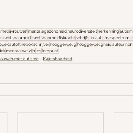
smebijvrouwen
mentalegezondheid
neurodiversiteit
herkenning
autism
r
kwetsbaarheid
kwetsbaarheidiskracht
schrijfster
autismespectrumst
boek
autofthebox
schrijver
hooggevoelig
hooggevoeligheid
auteur
nonf
iek
mentaalwelzijn
les
leerpunt
rouwen met autisme
Kwetsbaarheid