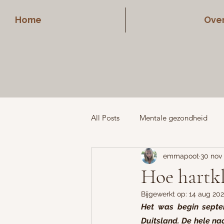
Home
Over
All Posts
Mentale gezondheid
emmapoot
30 nov
Vriendschappen
Middelbare 
Hoe hartk
Bijgewerkt op:
14 aug 20
Het was begin septe
Duitsland. De hele nac