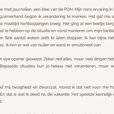
 met journallen, een idee van de POH. Mijn nare ervaring in 
gzamerhand begon ik verandering te merken. Het gaf me al 
e maaltijd hartkloppingen kreeg. Het ging al een beetje berg
loed te hebben op de situatie en vond manieren om mijn hartkl
 flink aantal weken zelfs te laten stoppen. Ik kan bijna nie
s.. ik kon er wel van huilen en werd er emotioneel van.
en eye opener geweest. Zeker niet alles, maar veel dingen he
epaalde situaties kun je helaas niet veranderen, maar w
nd’ mij bezighield en dwarszat, moest ik dat niet voor me ho
 dat is wat ik deed na die vakantie. Het speelde kennelijk e
t.