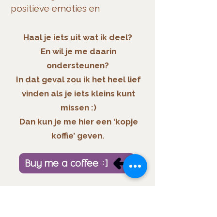
positieve emoties en
ervaringen in het leven.
-
Brené Brown
Haal je iets uit wat ik deel?
En wil je me daarin
Naar podcastpagina
ondersteunen?
In dat geval zou ik het heel lief
vinden als je iets kleins kunt
missen :)
Dan kun je me hier een ‘kopje
koffie’ geven.
Buy me a coffee :)