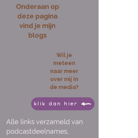
Onderaan op
deze pagina
vind je mijn
blogs
Wil je
meteen
naar meer
over mij in
de media?
klik dan hier
Alle links verzameld van
podcastdeelnames,