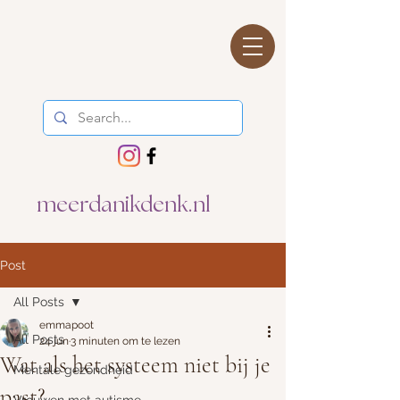
meerdanikdenk.nl
Post
All Posts
emmapoot
All Posts
24 jun
3 minuten om te lezen
Wat als het systeem niet bij je
Mentale gezondheid
past?