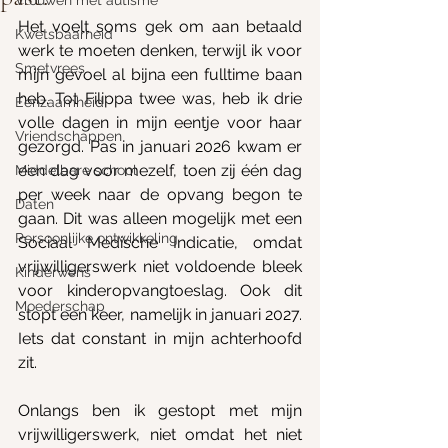
Vrouwen met autisme
Het voelt soms gek om aan betaald 
Kwetsbaarheid
werk te moeten denken, terwijl ik voor 
Smetvrees
mijn gevoel al bijna een fulltime baan 
heb. Tot Filippa twee was, heb ik drie 
Eenzaamheid
volle dagen in mijn eentje voor haar 
Vriendschappen
gezorgd. Pas in januari 2026 kwam er 
een dag voor mezelf, toen zij één dag 
Middelbare school
per week naar de opvang begon te 
Daten
gaan. Dit was alleen mogelijk met een 
Persoonlijke ontwikkeling
Sociaal Medische Indicatie, omdat 
vrijwilligerswerk niet voldoende bleek 
Kinderwens
voor kinderopvangtoeslag. Ook dit 
Moederschap
stopt een keer, namelijk in januari 2027. 
Iets dat constant in mijn achterhoofd 
zit.
Onlangs ben ik gestopt met mijn 
vrijwilligerswerk, niet omdat het niet 