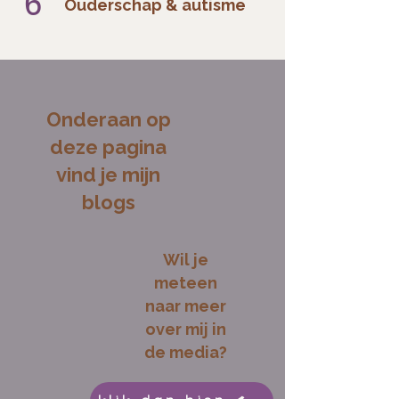
6
Ouderschap & autisme
Onderaan op
deze pagina
vind je mijn
blogs
Wil je
meteen
naar meer
over mij in
de media?