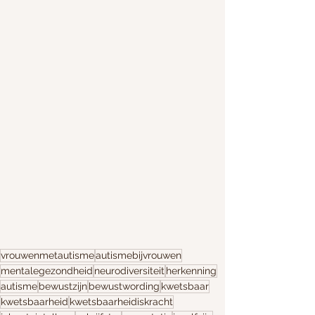
vrouwenmetautisme
autismebijvrouwen
mentalegezondheid
neurodiversiteit
herkenning
autisme
bewustzijn
bewustwording
kwetsbaar
kwetsbaarheid
kwetsbaarheidiskracht