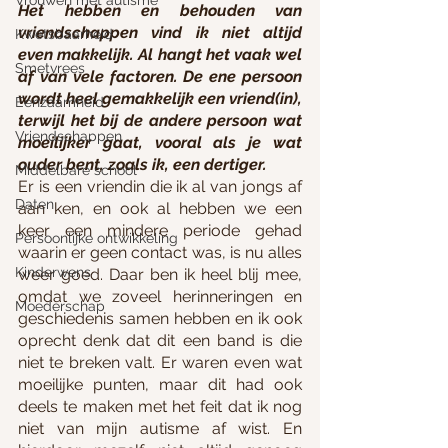
Vrouwen met autisme
Het hebben en behouden van 
vriendschappen vind ik niet altijd 
Kwetsbaarheid
even makkelijk. Al hangt het vaak wel 
Smetvrees
af van vele factoren. De ene persoon 
wordt heel gemakkelijk een vriend(in), 
Eenzaamheid
terwijl het bij de andere persoon wat 
Vriendschappen
moeilijker gaat, vooral als je wat 
ouder bent, zoals ik, een dertiger.
Middelbare school
Er is een vriendin die ik al van jongs af 
Daten
aan ken, en ook al hebben we een 
keer een mindere periode gehad 
Persoonlijke ontwikkeling
waarin er geen contact was, is nu alles 
Kinderwens
weer goed. Daar ben ik heel blij mee, 
omdat we zoveel herinneringen en 
Moederschap
geschiedenis samen hebben en ik ook 
oprecht denk dat dit een band is die 
niet te breken valt. Er waren even wat 
moeilijke punten, maar dit had ook 
deels te maken met het feit dat ik nog 
niet van mijn autisme af wist. En 