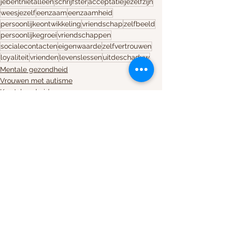
jebentnietalleen
schrijfster
acceptatie
jezelfzijn
weesjezelf
eenzaam
eenzaamheid
persoonlijkeontwikkeling
vriendschap
zelfbeeld
persoonlijkegroei
vriendschappen
socialecontacten
eigenwaarde
zelfvertrouwen
loyaliteit
vrienden
levenslessen
uitdeschaduw
Mentale gezondheid
Vrouwen met autisme
Kwetsbaarheid
Alles weergeven
Recente blogposts