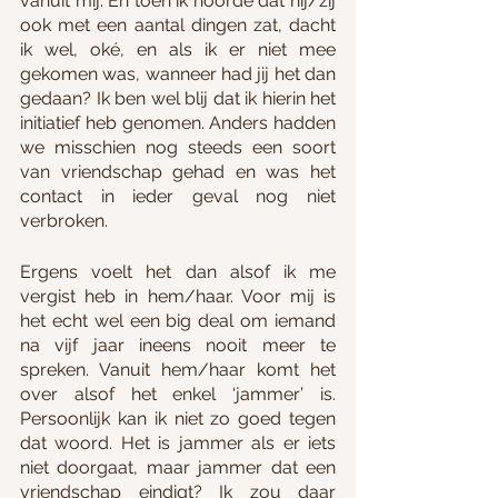
vanuit mij. En toen ik hoorde dat hij/zij 
ook met een aantal dingen zat, dacht 
ik wel, oké, en als ik er niet mee 
gekomen was, wanneer had jij het dan 
gedaan? Ik ben wel blij dat ik hierin het 
initiatief heb genomen. Anders hadden 
we misschien nog steeds een soort 
van vriendschap gehad en was het 
contact in ieder geval nog niet 
verbroken.
Ergens voelt het dan alsof ik me 
vergist heb in hem/haar. Voor mij is 
het echt wel een big deal om iemand 
na vijf jaar ineens nooit meer te 
spreken. Vanuit hem/haar komt het 
over alsof het enkel ‘jammer’ is. 
Persoonlijk kan ik niet zo goed tegen 
dat woord. Het is jammer als er iets 
niet doorgaat, maar jammer dat een 
vriendschap eindigt? Ik zou daar 