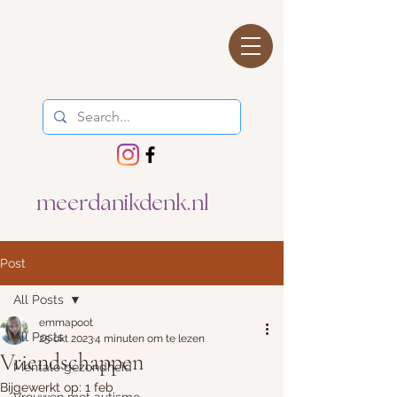
meerdanikdenk.nl
Post
All Posts
emmapoot
All Posts
25 okt 2023
4 minuten om te lezen
Vriendschappen
Mentale gezondheid
Bijgewerkt op:
1 feb