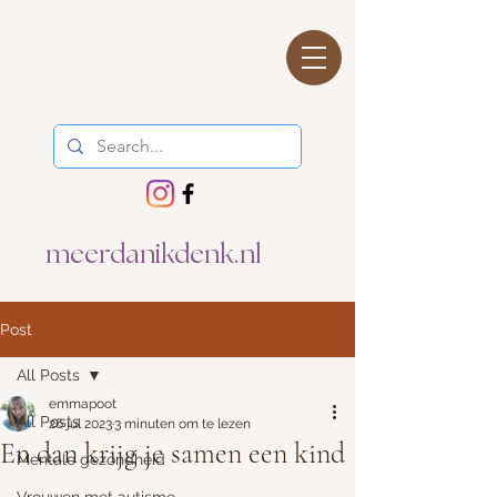
meerdanikdenk.nl
Post
All Posts
emmapoot
All Posts
26 jul 2023
3 minuten om te lezen
En dan krijg je samen een kind
Mentale gezondheid