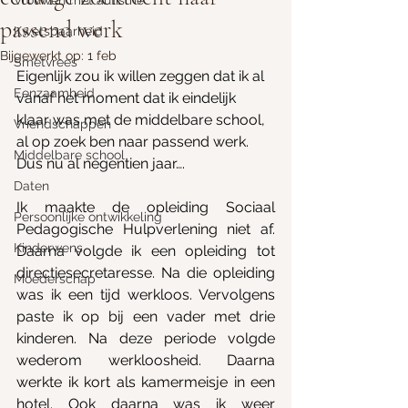
Vrouwen met autisme
passend werk
Kwetsbaarheid
Bijgewerkt op:
1 feb
Smetvrees
Eigenlijk zou ik willen zeggen dat ik al 
Eenzaamheid
vanaf het moment dat ik eindelijk 
klaar was met de middelbare school, 
Vriendschappen
al op zoek ben naar passend werk. 
Middelbare school
Dus nu al negentien jaar….
Daten
Ik maakte de opleiding Sociaal 
Persoonlijke ontwikkeling
Pedagogische Hulpverlening niet af. 
Kinderwens
Daarna volgde ik een opleiding tot 
directiesecretaresse. Na die opleiding 
Moederschap
was ik een tijd werkloos. Vervolgens 
paste ik op bij een vader met drie 
kinderen. Na deze periode volgde 
wederom werkloosheid. Daarna 
werkte ik kort als kamermeisje in een 
hotel. Ook daarna was ik weer 