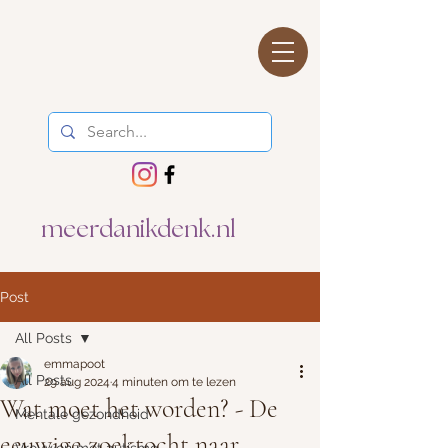
meerdanikdenk.nl
Post
All Posts
emmapoot
All Posts
29 aug 2024
4 minuten om te lezen
Wat moet het worden? - De
Mentale gezondheid
eeuwige zoektocht naar