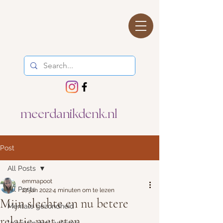
meerdanikdenk.nl
Post
All Posts
emmapoot
All Posts
27 jan 2022
4 minuten om te lezen
Mijn slechte en nu betere
Mentale gezondheid
relatie met eten