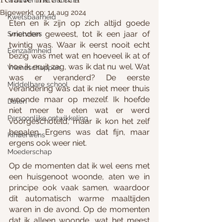
Vrouwen met autisme
Bijgewerkt op:
14 aug 2024
Kwetsbaarheid
Eten en ik zijn op zich altijd goede 
vrienden geweest, tot ik een jaar of 
Smetvrees
twintig was. Waar ik eerst nooit echt 
Eenzaamheid
bezig was met wat en hoeveel ik at of 
hoe ik eruit zag, was ik dat nu wel. Wat 
Vriendschappen
was er veranderd? De eerste 
Middelbare school
verandering was dat ik niet meer thuis 
woonde maar op mezelf. Ik hoefde 
Daten
niet meer te eten wat er werd 
Persoonlijke ontwikkeling
voorgeschoteld, maar ik kon het zelf 
bepalen. Ergens was dat fijn, maar 
Kinderwens
ergens ook weer niet.
Moederschap
Op de momenten dat ik wel eens met 
een huisgenoot woonde, aten we in 
principe ook vaak samen, waardoor 
dit automatisch warme maaltijden 
waren in de avond. Op de momenten 
dat ik alleen woonde, wat het meest 