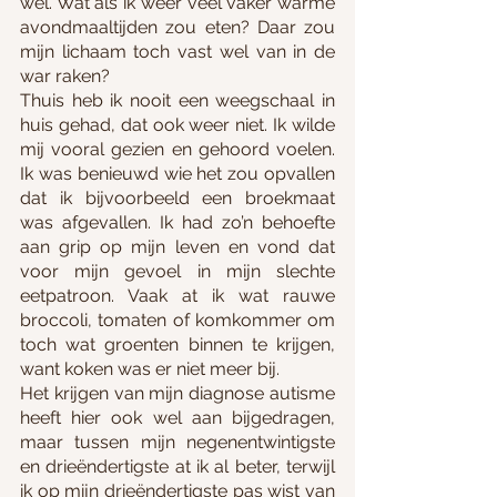
wel. Wat als ik weer veel vaker warme 
avondmaaltijden zou eten? Daar zou 
mijn lichaam toch vast wel van in de 
war raken?
Thuis heb ik nooit een weegschaal in 
huis gehad, dat ook weer niet. Ik wilde 
mij vooral gezien en gehoord voelen. 
Ik was benieuwd wie het zou opvallen 
dat ik bijvoorbeeld een broekmaat 
was afgevallen. Ik had zo’n behoefte 
aan grip op mijn leven en vond dat 
voor mijn gevoel in mijn slechte 
eetpatroon. Vaak at ik wat rauwe 
broccoli, tomaten of komkommer om 
toch wat groenten binnen te krijgen, 
want koken was er niet meer bij.
Het krijgen van mijn diagnose autisme 
heeft hier ook wel aan bijgedragen, 
maar tussen mijn negenentwintigste 
en drieëndertigste at ik al beter, terwijl 
ik op mijn drieëndertigste pas wist van 