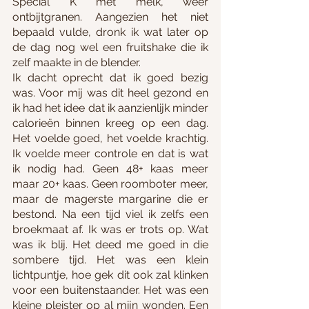
Special K met melk, weer 
ontbijtgranen. Aangezien het niet 
bepaald vulde, dronk ik wat later op 
de dag nog wel een fruitshake die ik 
zelf maakte in de blender.
Ik dacht oprecht dat ik goed bezig 
was. Voor mij was dit heel gezond en 
ik had het idee dat ik aanzienlijk minder 
calorieën binnen kreeg op een dag. 
Het voelde goed, het voelde krachtig. 
Ik voelde meer controle en dat is wat 
ik nodig had. Geen 48+ kaas meer 
maar 20+ kaas. Geen roomboter meer, 
maar de magerste margarine die er 
bestond. Na een tijd viel ik zelfs een 
broekmaat af. Ik was er trots op. Wat 
was ik blij. Het deed me goed in die 
sombere tijd. Het was een klein 
lichtpuntje, hoe gek dit ook zal klinken 
voor een buitenstaander. Het was een 
kleine pleister op al mijn wonden. Een 