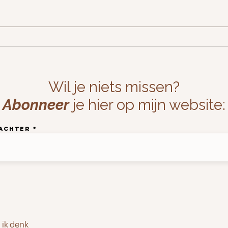
Opvanggedachten en meer
Geloo
combi
Wil je niets missen?
Abonneer
je hier op mijn website:
 achter
ik denk