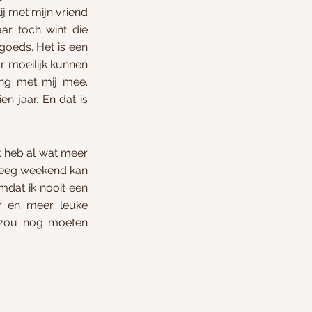
j met mijn vriend 
r toch wint die 
goeds. Het is een 
 moeilijk kunnen 
ang met mij mee. 
n jaar. En dat is 
k heb al wat meer 
 leeg weekend kan 
mdat ik nooit een 
r en meer leuke 
 zou nog moeten 