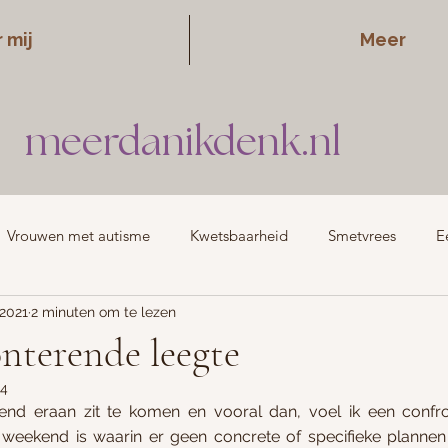
 mij
Meer
meerdanikdenk.nl
Vrouwen met autisme
Kwetsbaarheid
Smetvrees
E
 2021
2 minuten om te lezen
school
Daten
Persoonlijke ontwikkeling
Kinderwens
nterende leegte
24
end eraan zit te komen en vooral dan, voel ik een confron
weekend is waarin er geen concrete of specifieke plannen z