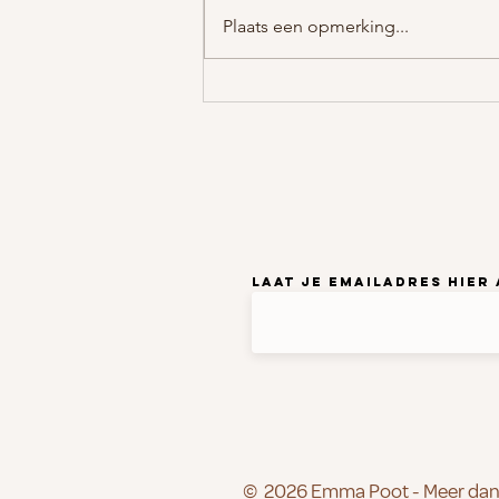
Plaats een opmerking...
Wat als het systeem niet bij je
past?
Laat je emailadres hier
© 2026 Emma Poot - Meer dan 