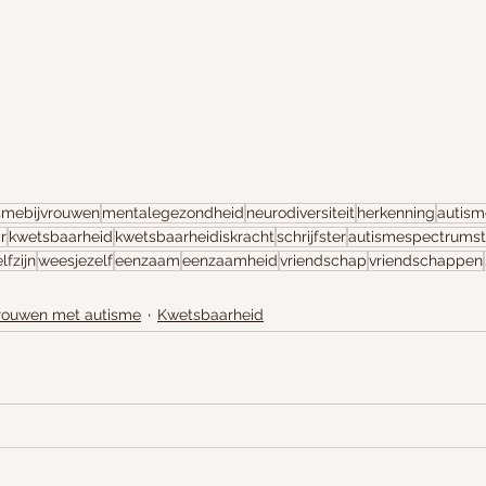
smebijvrouwen
mentalegezondheid
neurodiversiteit
herkenning
autism
r
kwetsbaarheid
kwetsbaarheidiskracht
schrijfster
autismespectrumst
lfzijn
weesjezelf
eenzaam
eenzaamheid
vriendschap
vriendschappen
rouwen met autisme
Kwetsbaarheid