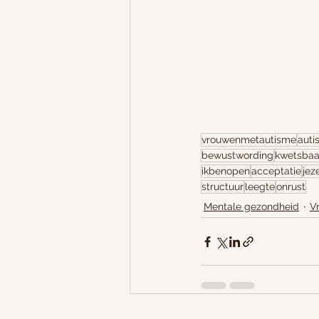
vrouwenmetautisme
auti
bewustwording
kwetsbaa
ikbenopen
acceptatie
jeze
structuur
leegte
onrust
Mentale gezondheid
V