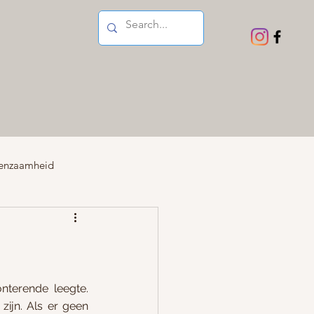
enzaamheid
Moederschap
terende leegte. 
ijn. Als er geen 