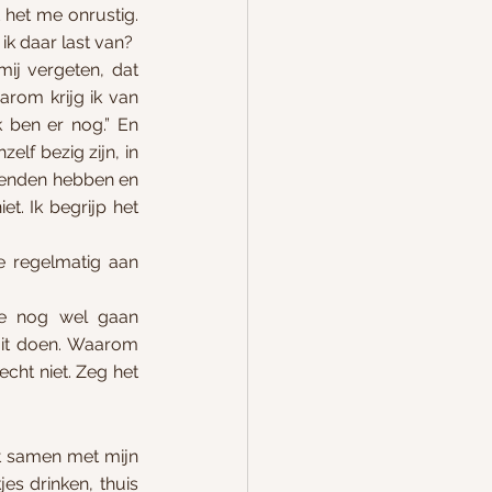
het me onrustig. 
ik daar last van? 
ij vergeten, dat 
rom krijg ik van 
 ben er nog.” En 
f bezig zijn, in 
ienden hebben en 
t. Ik begrijp het 
ie regelmatig aan 
e nog wel gaan 
it doen. Waarom 
cht niet. Zeg het 
t samen met mijn 
es drinken, thuis 