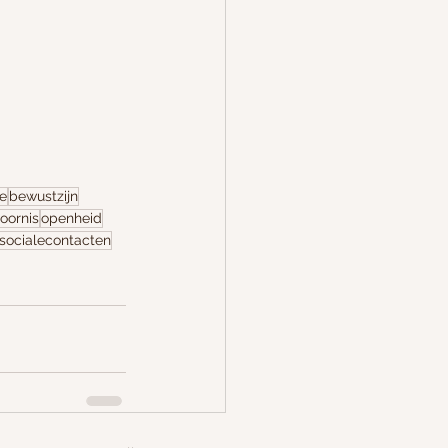
e
bewustzijn
oornis
openheid
socialecontacten