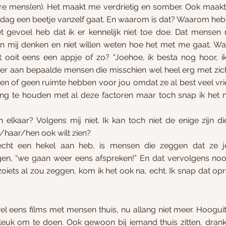
re mens(en). Het maakt me verdrietig en somber. Ook maakt 
de dag een beetje vanzelf gaat. En waarom is dat? Waarom heb 
 gevoel heb dat ik er kennelijk niet toe doe. Dat mensen m
n mij denken en niet willen weten hoe het met me gaat. Waa
oit eens een appje of zo? “Joehoe, ik besta nog hoor, ik
r aan bepaalde mensen die misschien wel heel erg met zichzel
tten of geen ruimte hebben voor jou omdat ze al best veel vr
ing te houden met al deze factoren maar toch snap ik het nie
n elkaar? Volgens mij niet. Ik kan toch niet de enige zijn d
haar/hen ook wilt zien? 
 echt een hekel aan heb, is mensen die zeggen dat ze j
en, “we gaan weer eens afspreken!” En dat vervolgens noo
zoiets al zou zeggen, kom ik het ook na, echt. Ik snap dat opre
el eens films met mensen thuis, nu allang niet meer. Hoogui
 leuk om te doen. Ook gewoon bij iemand thuis zitten, drankj