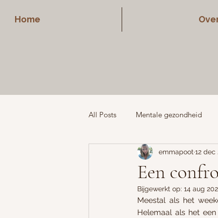
Home
Over
All Posts
Mentale gezondheid
emmapoot
12 dec
Vriendschappen
Middelbare 
Een confro
Bijgewerkt op:
14 aug 20
Meestal als het week
Helemaal als het een 