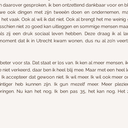
En daarover gesproken, ik ben ontzettend dankbaar voor en bli
 we ook dingen met zijn tweeën doen en ondernemen, maa
het vaak. Ook al wil ik dat niet. Ook al brengt het me weinig 
misschien niet zo goed kan uitleggen en sommige mensen maar
ls zij een druk sociaal leven hebben. Deze draag ik al l
 moment dat ik in Utrecht kwam wonen, dus nu al zo’n veertie
 beter voor sta. Dat staat er los van. Ik ken al meer mensen, i
 niet verkeerd, daar ben ik heel blij mee. Maar met een heel
 Ik accepteer dat gewoon niet. Ik wil meer. Ik wil ook meer o
wintiger heb kunnen zijn. Ik gun mezelf meer. Meer plezie
ingen. Nu kan het nog. Ik ben pas 35, het kan nog. Het