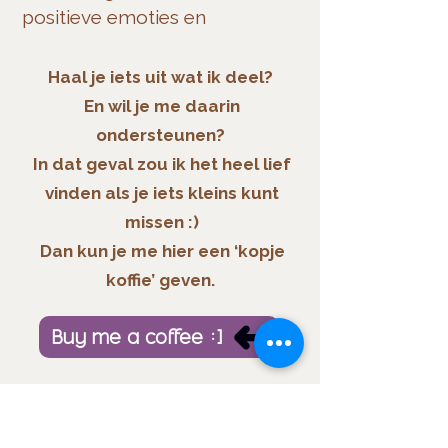
positieve emoties en
ervaringen in het leven.
-
Brené Brown
Haal je iets uit wat ik deel?
En wil je me daarin
Naar podcastpagina
ondersteunen?
In dat geval zou ik het heel lief
vinden als je iets kleins kunt
missen :)
Dan kun je me hier een ‘kopje
koffie’ geven.
Buy me a coffee :)