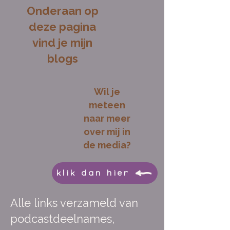
Onderaan op
deze pagina
vind je mijn
blogs
Wil je
meteen
naar meer
over mij in
de media?
klik dan hier
Alle links verzameld van
podcastdeelnames,