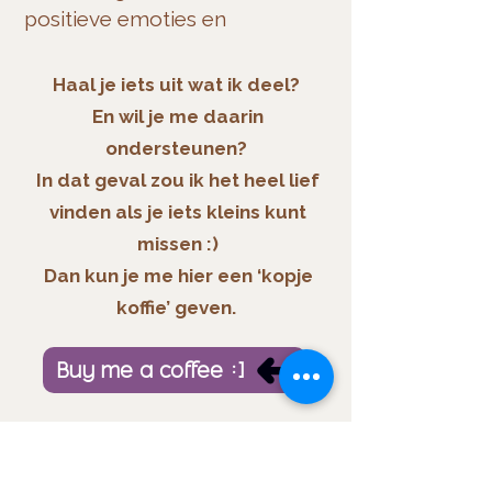
positieve emoties en
ervaringen in het leven.
-
Brené Brown
Haal je iets uit wat ik deel?
En wil je me daarin
Naar podcastpagina
ondersteunen?
In dat geval zou ik het heel lief
vinden als je iets kleins kunt
missen :)
Dan kun je me hier een ‘kopje
koffie’ geven.
Buy me a coffee :)