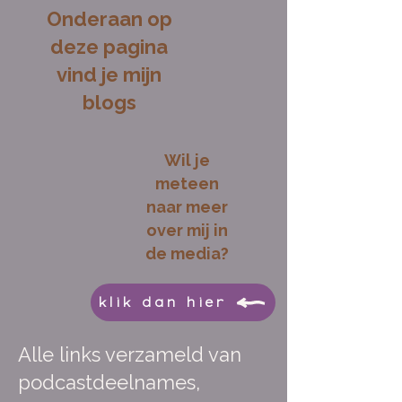
Onderaan op
deze pagina
vind je mijn
blogs
Wil je
meteen
naar meer
over mij in
de media?
klik dan hier
Alle links verzameld van
podcastdeelnames,